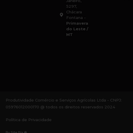
Janeiro,
5297,
Chácara
Fontana -
Primavera
do Leste /
MT
Produtividade Comércio e Serviços Agrícolas Ltda - CNPJ:
05976012000170 @ todos os direitos reservados 2024
Política de Privacidade
By Site Pix ®