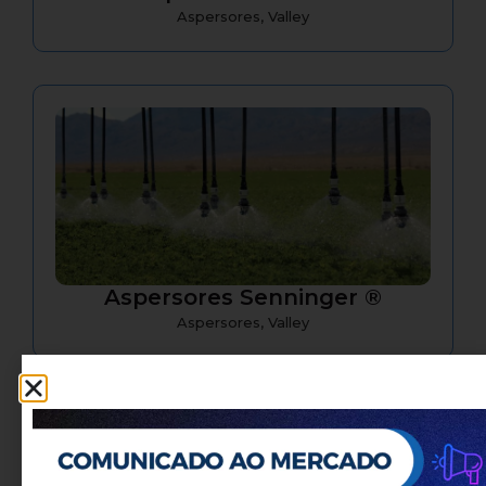
Aspersores
,
Valley
Aspersores Senninger ®
Aspersores
,
Valley