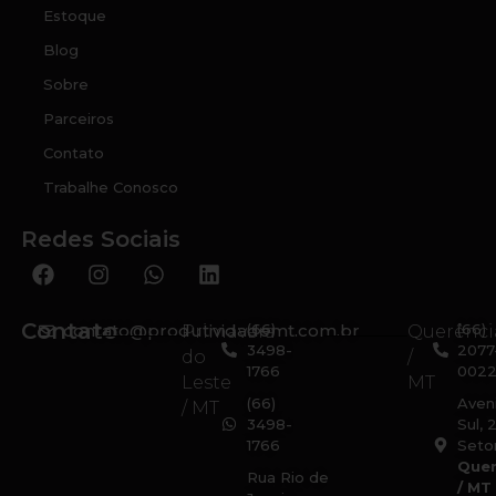
Estoque
Blog
Sobre
Parceiros
Contato
Trabalhe Conosco
Redes Sociais
Contato
contato@produtividademt.com.br
(66)
(66)
Primavera
Querênci
3498-
2077
do
/
1766
002
Leste
MT
(66)
Aven
/ MT
3498-
Sul, 
1766
Setor
Quer
Rua Rio de
/ MT