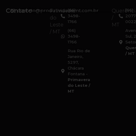
Contato
contato@produtividademt.com.br
(66)
(66)
Primavera
Querênci
3498-
2077
do
/
1766
002
Leste
MT
(66)
Aven
/ MT
3498-
Sul, 
1766
Setor
Quer
Rua Rio de
/ MT
Janeiro,
5297,
Chácara
Fontana -
Primavera
do Leste /
MT