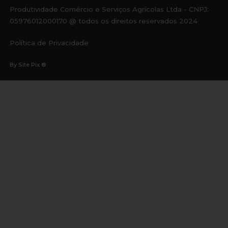
Produtividade Comércio e Serviços Agrícolas Ltda - CNPJ:
05976012000170 @ todos os direitos reservados 2024
Política de Privacidade
By Site Pix ®