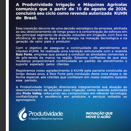
quimigação
Entrada de água
Não disponível
Opções do painel de
AutoPilot Linear
,
controle
ClassicPlus
Alimentação por mangueira do
linear duas rodas
Rebocável de campo em campo em frente
ou de ré
Entrada de sucção tipo skid
Taxas de fluxo disponíveis – 150 gpm a 1.105
gpm
Opções de mangueira maleável e dura