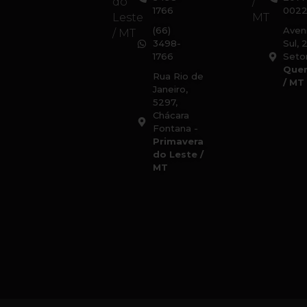
do
/
1766
002
Leste
MT
(66)
Aven
/ MT
3498-
Sul, 
1766
Setor
Quer
Rua Rio de
/ MT
Janeiro,
5297,
Chácara
Fontana -
Primavera
do Leste /
MT