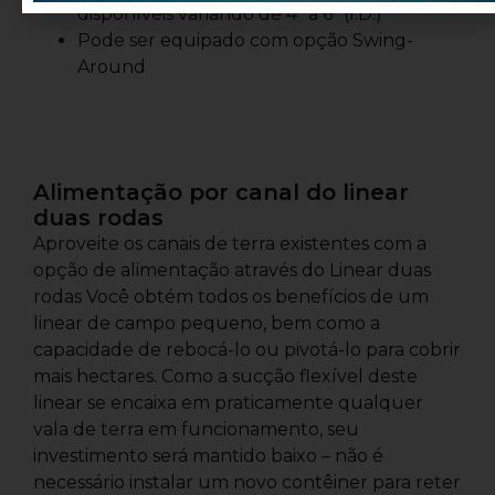
disponíveis variando de 4 ”a 6” (I.D.)
Pode ser equipado com opção Swing-
Around
Alimentação por canal do linear
duas rodas
Aproveite os canais de terra existentes com a
opção de alimentação através do Linear duas
rodas Você obtém todos os benefícios de um
linear de campo pequeno, bem como a
capacidade de rebocá-lo ou pivotá-lo para cobrir
mais hectares. Como a sucção flexível deste
linear se encaixa em praticamente qualquer
vala de terra em funcionamento, seu
investimento será mantido baixo – não é
necessário instalar um novo contêiner para reter