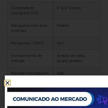
Conexões de
4″ & 6″ (único)
mangueira (I.D)
Mangueira com auto-
Padrão
reversão
Mangueira – HDPE
Sim
Fornecimento de
Arrasto do cabo,
energia
grupo gerador
Bomba montada em
Não
carrinho
®
Opções de bomba
Cornell
Plataforma de
Não disponível