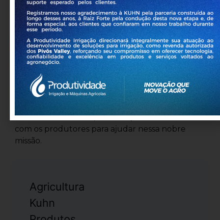
implementos agrícolas para agricultura e
pecuária. A KUHN do Brasil tem 19 anos de
atuação com sedes nas cidades de Passo Fundo
(RS), Tuparendi (RS) e São José dos Pinhais (PR).
Os centros de distribuição e treinamentos para
atender todo país estão localizados em
Rondonópolis (MT), Palmas (TO), São José dos
Pinhais (PR) e Passo Fundo (RS). Em 2024, a
campanha da empresa enfatiza a “Força para
alimentar o mundo”, um compromisso da Kuhn
com os produtores para ajudar nessa nobre
missão.
Agricultura
Kuhn
Produtos