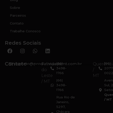
Sobre
Parceiros
Contato
Trabalhe Conosco
Redes Sociais
Contato
contato@produtividademt.com.br
(66)
(66)
Primavera
Querênci
3498-
2077
do
/
1766
002
Leste
MT
(66)
Aven
/ MT
3498-
Sul, 
1766
Setor
Quer
Rua Rio de
/ MT
Janeiro,
5297,
Chácara