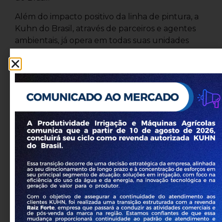
Além do impacto positivo da linha de pintura, a
Kuhn do Brasil, através de parceiros e agentes
ambientais, já opera em todas suas unidades
com energia proveniente de fontes renováveis.
Assim, toda a eletricidade consumida pela
empresa é gerada sem emissões de carbono.
Sobre a KUHN do Brasil
(www.kuhnbrasil.com.br)
O Grupo KUHN, que tem como propósito o
desenvolvimento de soluções confiáveis para
alimentar a população mundial preservando o
meio ambiente, está presente em cerca de 100
países e emprega mais de 5.000 pessoas em 12
unidades de produção e 11 unidades de
distribuição em todo o mundo. De origem
francesa, com um know-how e expertise de mais
de 195 anos, possui a linha mais completa de